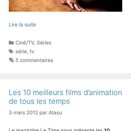
Lire la suite
Catégories
Ciné/TV
,
Séries
Étiquettes
série
,
tv
5 commentaires
Les 10 meilleurs films d’animation
de tous les temps
3 mars 2012
par
Atasu
Le magazine Le Time nous présente les
10