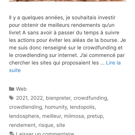
Il y a quelques années, je souhaitais investir
pour obtenir de meilleurs rendements qu’un
livret A sans avoir à passer du temps à suivre
les actions pour éviter les aléas de la bourse. Je
me suis donc renseigné sur le crowdfunding et
le crowdlending sur internet. J’ai commencé par
chercher les sites qui proposaient les …
Lire la
suite
Catégories
Web
Étiquettes
2021
,
2022
,
bienpreter
,
crowdfunding
,
crowdlending
,
homunity
,
lendopolis
,
lendosphere
,
meilleur
,
miimosa
,
pretup
,
rendement
,
risque
,
site
Laisser un commentaire