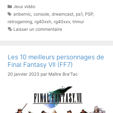
Catégories
Jeux vidéo
Étiquettes
anbernic
,
console
,
dreamcast
,
ps1
,
PSP
,
retrogaming
,
rg40xxh
,
rg40xxv
,
trimui
Laisser un commentaire
Les 10 meilleurs personnages de
Final Fantasy VII (FF7)
20 janvier 2023
par
Maître Bra'Tac