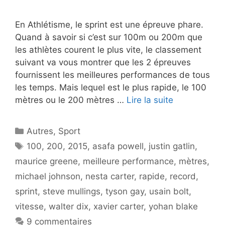
En Athlétisme, le sprint est une épreuve phare.
Quand à savoir si c’est sur 100m ou 200m que
les athlètes courent le plus vite, le classement
suivant va vous montrer que les 2 épreuves
fournissent les meilleures performances de tous
les temps. Mais lequel est le plus rapide, le 100
mètres ou le 200 mètres …
Lire la suite
Catégories
Autres
,
Sport
Étiquettes
100
,
200
,
2015
,
asafa powell
,
justin gatlin
,
maurice greene
,
meilleure performance
,
mètres
,
michael johnson
,
nesta carter
,
rapide
,
record
,
sprint
,
steve mullings
,
tyson gay
,
usain bolt
,
vitesse
,
walter dix
,
xavier carter
,
yohan blake
9 commentaires