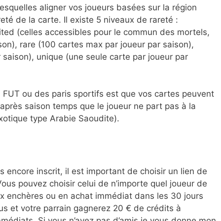
 lesquelles aligner vos joueurs basées sur la région
té de la carte. Il existe 5 niveaux de rareté :
mited (celles accessibles pour le commun des mortels,
on), rare (100 cartes max par joueur par saison),
 saison), unique (une seule carte par joueur par
 FUT ou des paris sportifs est que vos cartes peuvent
 après saison temps que le joueur ne part pas à la
xotique type Arabie Saoudite).
s encore inscrit, il est important de choisir un lien de
Vous pouvez choisir celui de n’importe quel joueur de
ux enchères ou en achat immédiat dans les 30 jours
ous et votre parrain gagnerez 20 € de crédits à
médiats. Si vous n’avez pas d’amis je vous donne mon