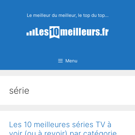
Aller
au
Le meilleur du meilleur, le top du top…
contenu
Menu
série
Les 10 meilleures séries TV à
voir (ou à revoir) par catégorie