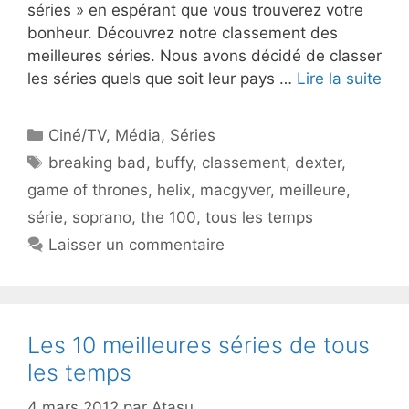
séries » en espérant que vous trouverez votre
bonheur. Découvrez notre classement des
meilleures séries. Nous avons décidé de classer
les séries quels que soit leur pays …
Lire la suite
Catégories
Ciné/TV
,
Média
,
Séries
Étiquettes
breaking bad
,
buffy
,
classement
,
dexter
,
game of thrones
,
helix
,
macgyver
,
meilleure
,
série
,
soprano
,
the 100
,
tous les temps
Laisser un commentaire
Les 10 meilleures séries de tous
les temps
4 mars 2012
par
Atasu