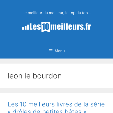
Aller
au
Le meilleur du meilleur, le top du top…
contenu
Menu
leon le bourdon
Les 10 meilleurs livres de la série
« drôles de petites bêtes »