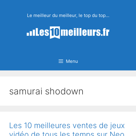
Aller
au
Le meilleur du meilleur, le top du top…
contenu
Menu
samurai shodown
Les 10 meilleures ventes de jeux
vidéo de tous les temps sur Neo