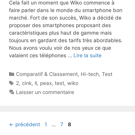
Cela fait un moment que Wiko commence à
faire parler dans le monde du smartphone bon
marché. Fort de son succès, Wiko a décidé de
proposer des smartphones proposant des
caractéristiques plus haut de gamme mais
toujours en gardant des tarifs très abordables.
Nous avons voulu voir de nos yeux ce que
valaient ces téléphones …
Lire la suite
Catégories
Comparatif & Classement
,
Hi-tech
,
Test
Étiquettes
2
,
cink
,
II
,
peax
,
test
,
wiko
Laisser un commentaire
Page
Page
Page
←
précédent
1
…
7
8