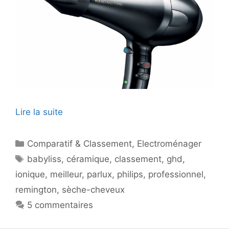
Lire la suite
Catégories
Comparatif & Classement
,
Electroménager
Étiquettes
babyliss
,
céramique
,
classement
,
ghd
,
ionique
,
meilleur
,
parlux
,
philips
,
professionnel
,
remington
,
sèche-cheveux
5 commentaires