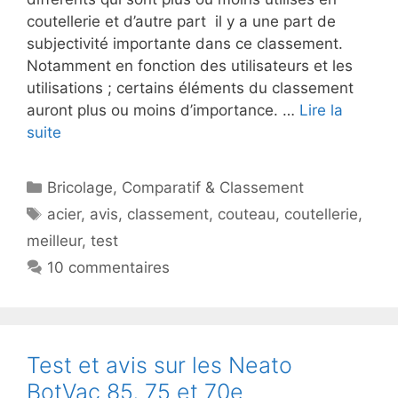
coutellerie et d’autre part il y a une part de
subjectivité importante dans ce classement.
Notamment en fonction des utilisateurs et les
utilisations ; certains éléments du classement
auront plus ou moins d’importance. …
Lire la
suite
Catégories
Bricolage
,
Comparatif & Classement
Étiquettes
acier
,
avis
,
classement
,
couteau
,
coutellerie
,
meilleur
,
test
10 commentaires
Test et avis sur les Neato
BotVac 85, 75 et 70e