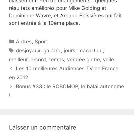
classement. Peu de changements : quelques
résultats améliorés pour Mike Golding et
Dominique Wavre, et Arnaud Boissières qui fait
sont entrée à la 10ème place.
Catégories
Autres
,
Sport
Étiquettes
desjoyaux
,
gabard
,
jours
,
macarthur
,
meilleur
,
record
,
temps
,
vendée globe
,
voile
Les 10 meilleures Audiences TV en France
en 2012
Bonus #33 : le ROBOMOP, le balai autonome
!
Laisser un commentaire