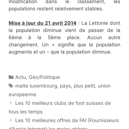
modification dans le classement, les
populations restent relativement stables.
Mise à jour du 21 avril 2014
: La Lettonie dont
la population diminue vient de passer de la
6ème à la 5ème place. Aucun autre
changement. Un + signifie que la population
augmente et un – que la population diminue.
Catégories
Actu
,
Géo/Politique
Étiquettes
malte luxembourg
,
pays
,
plus petit
,
union
europeenne
Les 10 meilleurs clubs de foot suisses de
tous les temps
Les 10 meilleures offres de FAI (Fournisseurs
d’Accès Internet) les moins chères