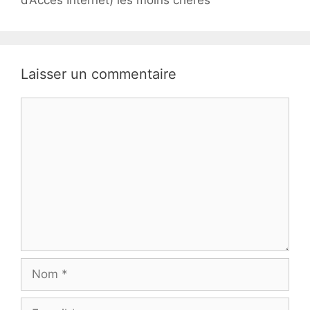
Laisser un commentaire
Commentaire
Nom
E-