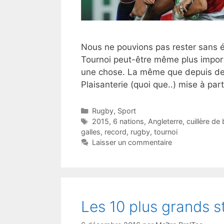
Nous ne pouvions pas rester sans év
Tournoi peut-être même plus import
une chose. La même que depuis des
Plaisanterie (quoi que..) mise à par
Catégories
Rugby
,
Sport
Étiquettes
2015
,
6 nations
,
Angleterre
,
cuillère de 
galles
,
record
,
rugby
,
tournoi
Laisser un commentaire
Les 10 plus grands 