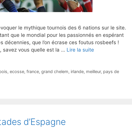
oquer le mythique tournois des 6 nations sur le site.
ant que le mondial pour les passionnés en espérant
 décennies, que l’on écrase ces foutus rosbeefs !
t, savez vous quelle est la …
Lire la suite
bois
,
ecosse
,
france
,
grand chelem
,
irlande
,
meilleur
,
pays de
stades d’Espagne