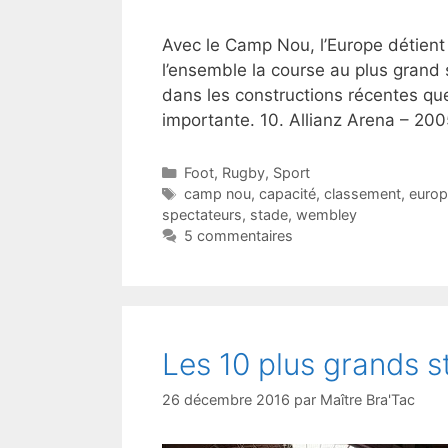
Avec le Camp Nou, l’Europe détien
l’ensemble la course au plus grand 
dans les constructions récentes que
importante. 10. Allianz Arena – 2
Catégories
Foot
,
Rugby
,
Sport
Étiquettes
camp nou
,
capacité
,
classement
,
europ
spectateurs
,
stade
,
wembley
5 commentaires
Les 10 plus grands s
26 décembre 2016
par
Maître Bra'Tac