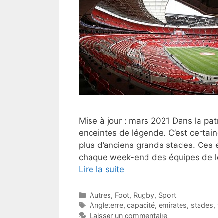
Mise à jour : mars 2021 Dans la pat
enceintes de légende. C’est certai
plus d’anciens grands stades. Ces 
chaque week-end des équipes de lé
Lire la suite
Catégories
Autres
,
Foot
,
Rugby
,
Sport
Étiquettes
Angleterre
,
capacité
,
emirates
,
stades
,
Laisser un commentaire