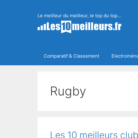
Aller
au
Le meilleur du meilleur, le top du top…
contenu
Comparatif & Classement
Electromén
Rugby
Les 10 meilleurs cl