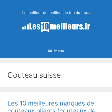
Aller
au
Le meilleur du meilleur, le top du top…
contenu
Menu
Couteau suisse
Les 10 meilleures marques de
couteaux pliants (couteaux de