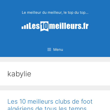
Aller
au
Le meilleur du meilleur, le top du top…
contenu
Menu
kabylie
Les 10 meilleurs clubs de foot
algériens de tous les temps