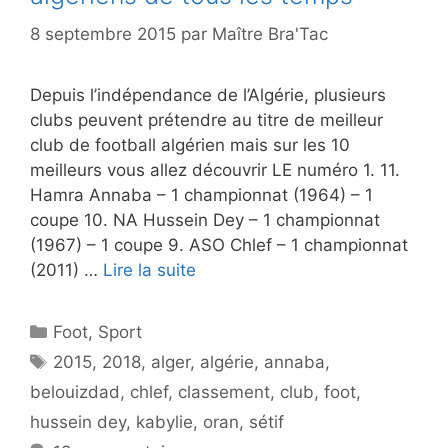
8 septembre 2015
par
Maître Bra'Tac
Depuis l’indépendance de l’Algérie, plusieurs
clubs peuvent prétendre au titre de meilleur
club de football algérien mais sur les 10
meilleurs vous allez découvrir LE numéro 1. 11.
Hamra Annaba – 1 championnat (1964) – 1
coupe 10. NA Hussein Dey – 1 championnat
(1967) – 1 coupe 9. ASO Chlef – 1 championnat
(2011) …
Lire la suite
Catégories
Foot
,
Sport
Étiquettes
2015
,
2018
,
alger
,
algérie
,
annaba
,
belouizdad
,
chlef
,
classement
,
club
,
foot
,
hussein dey
,
kabylie
,
oran
,
sétif