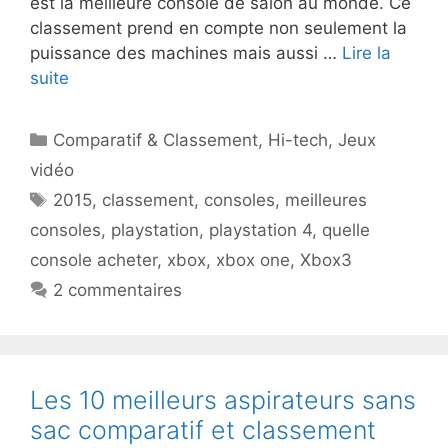
est la meilleure console de salon au monde. Ce
classement prend en compte non seulement la
puissance des machines mais aussi …
Lire la
suite
Catégories
Comparatif & Classement
,
Hi-tech
,
Jeux
vidéo
Étiquettes
2015
,
classement
,
consoles
,
meilleures
consoles
,
playstation
,
playstation 4
,
quelle
console acheter
,
xbox
,
xbox one
,
Xbox3
2 commentaires
Les 10 meilleurs aspirateurs sans
sac comparatif et classement