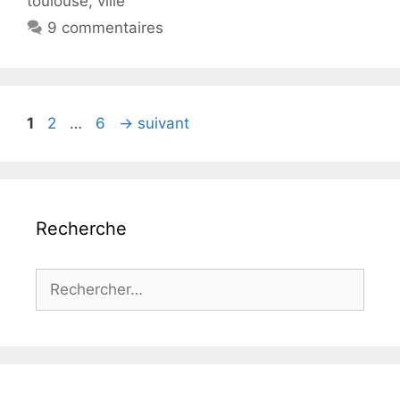
toulouse
,
ville
9 commentaires
Page
Page
Page
1
2
…
6
→
suivant
Recherche
Rechercher :