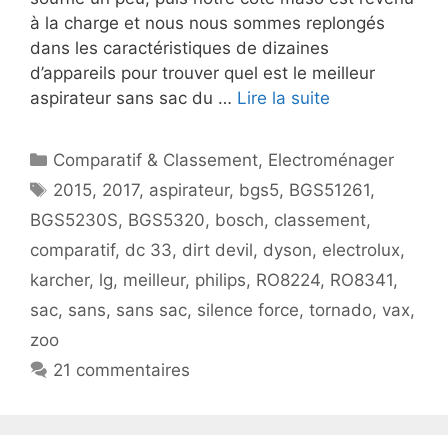
à la charge et nous nous sommes replongés
dans les caractéristiques de dizaines
d’appareils pour trouver quel est le meilleur
aspirateur sans sac du …
Lire la suite
Catégories
Comparatif & Classement
,
Electroménager
Étiquettes
2015
,
2017
,
aspirateur
,
bgs5
,
BGS51261
,
BGS5230S
,
BGS5320
,
bosch
,
classement
,
comparatif
,
dc 33
,
dirt devil
,
dyson
,
electrolux
,
karcher
,
lg
,
meilleur
,
philips
,
RO8224
,
RO8341
,
sac
,
sans
,
sans sac
,
silence force
,
tornado
,
vax
,
zoo
21 commentaires