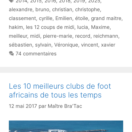
2014
,
2015
,
2016
,
2018
,
2019
,
2025
,
alexandre
,
bruno
,
christian
,
christophe
,
classement
,
cyrille
,
Emilien
,
étoile
,
grand maitre
,
hakim
,
les 12 coups de midi
,
lucia
,
Maxime
,
meilleur
,
midi
,
pierre-marie
,
record
,
reichmann
,
sébastien
,
sylvain
,
Véronique
,
vincent
,
xavier
74 commentaires
Les 10 meilleurs clubs de foot
africains de tous les temps
12 mai 2017
par
Maître Bra'Tac