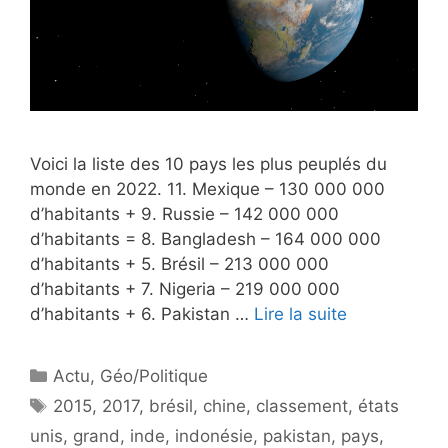
Voici la liste des 10 pays les plus peuplés du
monde en 2022. 11. Mexique – 130 000 000
d’habitants + 9. Russie – 142 000 000
d’habitants = 8. Bangladesh – 164 000 000
d’habitants + 5. Brésil – 213 000 000
d’habitants + 7. Nigeria – 219 000 000
d’habitants + 6. Pakistan …
Lire la suite
Catégories
Actu
,
Géo/Politique
Étiquettes
2015
,
2017
,
brésil
,
chine
,
classement
,
états
unis
,
grand
,
inde
,
indonésie
,
pakistan
,
pays
,