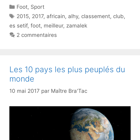
Catégories
Foot
,
Sport
Étiquettes
2015
,
2017
,
africain
,
alhy
,
classement
,
club
,
es setif
,
foot
,
meilleur
,
zamalek
2 commentaires
Les 10 pays les plus peuplés du
monde
10 mai 2017
par
Maître Bra'Tac