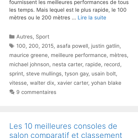
fournissent les meilleures performances de tous
les temps. Mais lequel est le plus rapide, le 100
mètres ou le 200 mètres …
Lire la suite
Catégories
Autres
,
Sport
Étiquettes
100
,
200
,
2015
,
asafa powell
,
justin gatlin
,
maurice greene
,
meilleure performance
,
mètres
,
michael johnson
,
nesta carter
,
rapide
,
record
,
sprint
,
steve mullings
,
tyson gay
,
usain bolt
,
vitesse
,
walter dix
,
xavier carter
,
yohan blake
9 commentaires
Les 10 meilleures consoles de
salon comparatif et classement