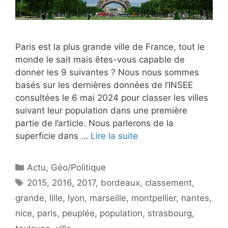
Paris est la plus grande ville de France, tout le
monde le sait mais êtes-vous capable de
donner les 9 suivantes ? Nous nous sommes
basés sur les dernières données de l’INSEE
consultées le 6 mai 2024 pour classer les villes
suivant leur population dans une première
partie de l’article. Nous parlerons de la
superficie dans …
Lire la suite
Catégories
Actu
,
Géo/Politique
Étiquettes
2015
,
2016
,
2017
,
bordeaux
,
classement
,
grande
,
lille
,
lyon
,
marseille
,
montpellier
,
nantes
,
nice
,
paris
,
peuplée
,
population
,
strasbourg
,