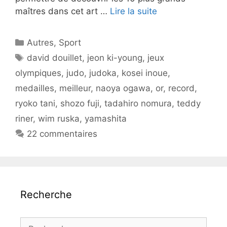
maîtres dans cet art …
Lire la suite
Catégories
Autres
,
Sport
Étiquettes
david douillet
,
jeon ki-young
,
jeux
olympiques
,
judo
,
judoka
,
kosei inoue
,
medailles
,
meilleur
,
naoya ogawa
,
or
,
record
,
ryoko tani
,
shozo fuji
,
tadahiro nomura
,
teddy
riner
,
wim ruska
,
yamashita
22 commentaires
Recherche
Rechercher :