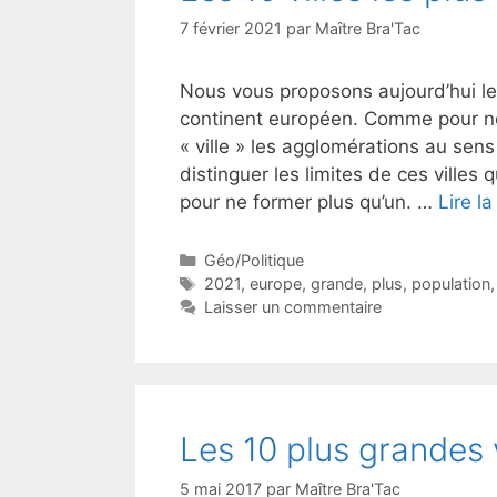
7 février 2021
par
Maître Bra'Tac
Nous vous proposons aujourd’hui les
continent européen. Comme pour no
« ville » les agglomérations au sens
distinguer les limites de ces villes
pour ne former plus qu’un. …
Lire la
Catégories
Géo/Politique
Étiquettes
2021
,
europe
,
grande
,
plus
,
population
Laisser un commentaire
Les 10 plus grandes 
5 mai 2017
par
Maître Bra'Tac