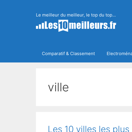
Aller
au
Le meilleur du meilleur, le top du top…
contenu
Comparatif & Classement
Electromén
ville
Les 10 villes les plu