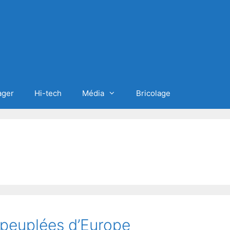
ager
Hi-tech
Média
Bricolage
s peuplées d’Europe