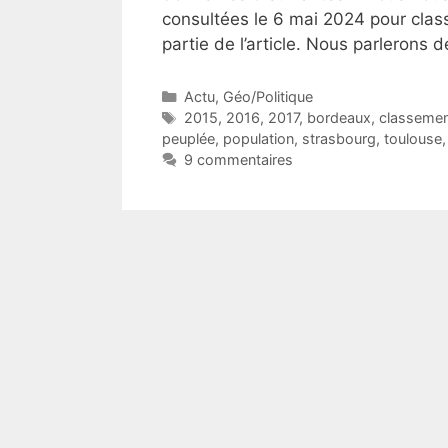
consultées le 6 mai 2024 pour class
partie de l’article. Nous parlerons 
Catégories
Actu
,
Géo/Politique
Étiquettes
2015
,
2016
,
2017
,
bordeaux
,
classemen
peuplée
,
population
,
strasbourg
,
toulouse
9 commentaires