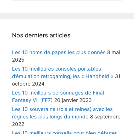
Nos derniers articles
Les 10 noms de papes les plus donnés
8 mai
2025
Les 10 meilleures consoles portables
d’émulation retrogaming, les « Handheld »
31
octobre 2024
Les 10 meilleurs personnages de Final
Fantasy VII (FF7)
20 janvier 2023
Les 10 souverains (rois et reines) avec les
règnes les plus longs du monde
8 septembre
2022
Les 10 meilleurs conseils pour bien débuter