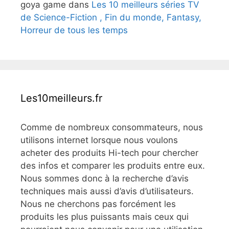
goya game
dans
Les 10 meilleurs séries TV
de Science-Fiction , Fin du monde, Fantasy,
Horreur de tous les temps
Les10meilleurs.fr
Comme de nombreux consommateurs, nous
utilisons internet lorsque nous voulons
acheter des produits Hi-tech pour chercher
des infos et comparer les produits entre eux.
Nous sommes donc à la recherche d’avis
techniques mais aussi d’avis d’utilisateurs.
Nous ne cherchons pas forcément les
produits les plus puissants mais ceux qui