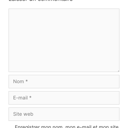
Commentaire
Nom
E-
mail
Site
web
Enregistrer mon nom, mon e-mail et mon site