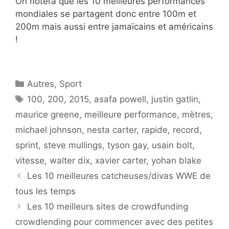
On notera que les 10 meilleures performances
mondiales se partagent donc entre 100m et
200m mais aussi entre jamaïcains et américains
!
Catégories
Autres
,
Sport
Étiquettes
100
,
200
,
2015
,
asafa powell
,
justin gatlin
,
maurice greene
,
meilleure performance
,
mètres
,
michael johnson
,
nesta carter
,
rapide
,
record
,
sprint
,
steve mullings
,
tyson gay
,
usain bolt
,
vitesse
,
walter dix
,
xavier carter
,
yohan blake
Les 10 meilleures catcheuses/divas WWE de
tous les temps
Les 10 meilleurs sites de crowdfunding
crowdlending pour commencer avec des petites