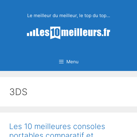
Aller
au
Le meilleur du meilleur, le top du top…
contenu
Menu
3DS
Les 10 meilleures consoles
portables comparatif et