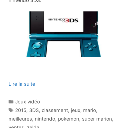
nintendo 3DS.
Lire la suite
Catégories
Jeux vidéo
Étiquettes
2015
,
3DS
,
classement
,
jeux
,
mario
,
meilleures
,
nintendo
,
pokemon
,
super marion
,
ventes
,
zelda