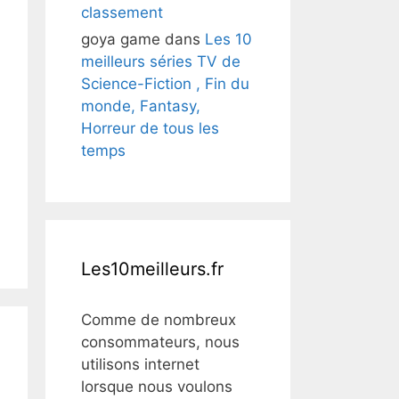
classement
goya game
dans
Les 10
meilleurs séries TV de
Science-Fiction , Fin du
monde, Fantasy,
Horreur de tous les
temps
Les10meilleurs.fr
Comme de nombreux
consommateurs, nous
utilisons internet
lorsque nous voulons