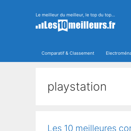
Aller
au
Le meilleur du meilleur, le top du top…
contenu
Comparatif & Classement
Electromén
playstation
Les 10 meilleures co