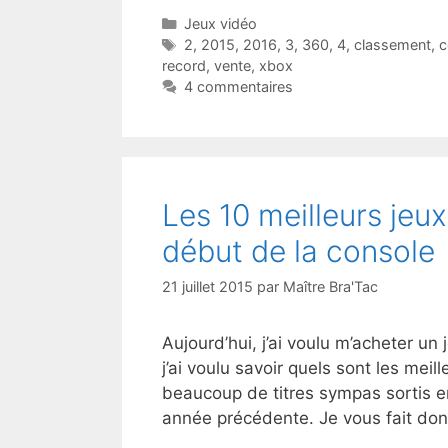
Catégories
Jeux vidéo
Étiquettes
2
,
2015
,
2016
,
3
,
360
,
4
,
classement
,
c
record
,
vente
,
xbox
4 commentaires
Les 10 meilleurs jeux
début de la console
21 juillet 2015
par
Maître Bra'Tac
Aujourd’hui, j’ai voulu m’acheter un
j’ai voulu savoir quels sont les meill
beaucoup de titres sympas sortis en
année précédente. Je vous fait do