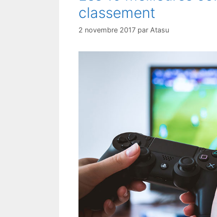
classement
2 novembre 2017
par
Atasu