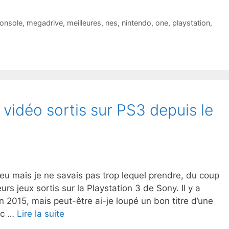
onsole
,
megadrive
,
meilleures
,
nes
,
nintendo
,
one
,
playstation
,
 vidéo sortis sur PS3 depuis le
 jeu mais je ne savais pas trop lequel prendre, du coup
eurs jeux sortis sur la Playstation 3 de Sony. Il y a
 2015, mais peut-être ai-je loupé un bon titre d’une
nc …
Lire la suite