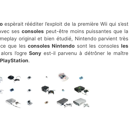
o
espèrait rééditer l’exploit de la première Wii qui s’est
 Avec ses
consoles
peut-être moins puissantes que la
eplay original et bien étudié, Nintendo parvient très
-ce que les
consoles Nintendo
sont les consoles
les
alors l’ogre
Sony
est-il parvenu à détrôner le maître
PlayStation
.