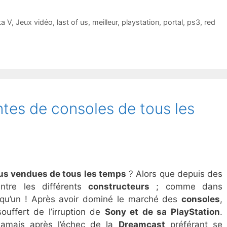
ta V
,
Jeux vidéo
,
last of us
,
meilleur
,
playstation
,
portal
,
ps3
,
red
ntes de consoles de tous les
lus vendues de tous les temps
? Alors que depuis des
ntre les différents
constructeurs
; comme dans
r qu’un ! Après avoir dominé le marché des
consoles
,
uffert de l’irruption de
Sony et de sa PlayStation
.
 jamais après l’échec de la
Dreamcast
préférant se