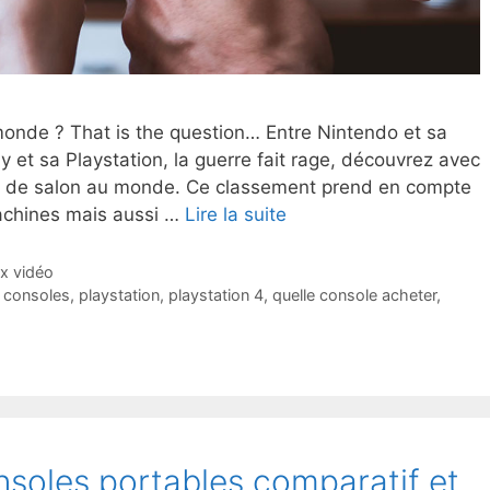
 monde ? That is the question… Entre Nintendo et sa
y et sa Playstation, la guerre fait rage, découvrez avec
ole de salon au monde. Ce classement prend en compte
achines mais aussi …
Lire la suite
x vidéo
s consoles
,
playstation
,
playstation 4
,
quelle console acheter
,
nsoles portables comparatif et