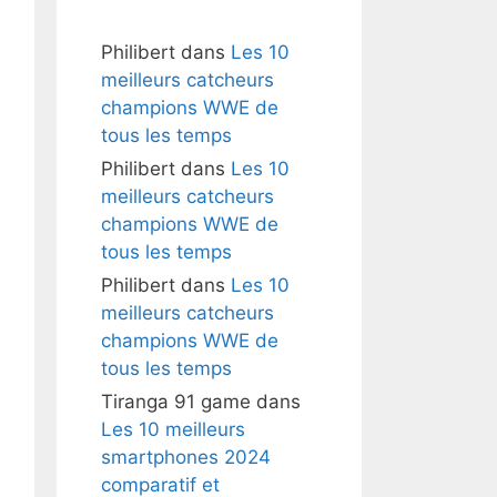
Philibert
dans
Les 10
meilleurs catcheurs
champions WWE de
tous les temps
Philibert
dans
Les 10
meilleurs catcheurs
champions WWE de
tous les temps
Philibert
dans
Les 10
meilleurs catcheurs
champions WWE de
tous les temps
Tiranga 91 game
dans
Les 10 meilleurs
smartphones 2024
comparatif et