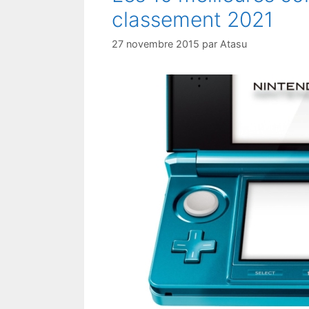
classement 2021
27 novembre 2015
par
Atasu