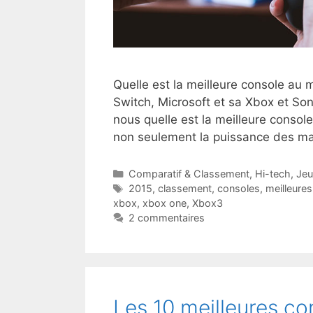
Quelle est la meilleure console au
Switch, Microsoft et sa Xbox et Son
nous quelle est la meilleure cons
non seulement la puissance des m
Catégories
Comparatif & Classement
,
Hi-tech
,
Jeu
Étiquettes
2015
,
classement
,
consoles
,
meilleure
xbox
,
xbox one
,
Xbox3
2 commentaires
Les 10 meilleures co