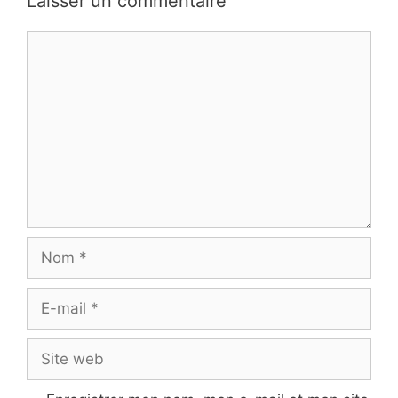
Laisser un commentaire
Commentaire
Nom
E-
mail
Site
web