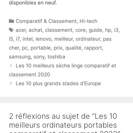
disponibles en neuf.
Catégories
Comparatif & Classement
,
Hi-tech
Étiquettes
acer
,
achat
,
classement
,
core
,
guide
,
hp
,
i3
,
i5
,
i7
,
intel
,
lenovo
,
meilleur
,
ordinateur
,
pas
cher
,
pc
,
portable
,
prix
,
qualité
,
rapport
,
samsung
,
sony
,
toshiba
Les 10 meilleurs sèche linge comparatif et
classement 2020
Les 10 plus grands stades d’Europe
2 réflexions au sujet de “Les 10
meilleurs ordinateurs portables