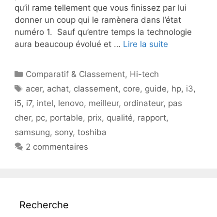
qu’il rame tellement que vous finissez par lui
donner un coup qui le ramènera dans l’état
numéro 1. Sauf qu’entre temps la technologie
aura beaucoup évolué et …
Lire la suite
Catégories
Comparatif & Classement
,
Hi-tech
Étiquettes
acer
,
achat
,
classement
,
core
,
guide
,
hp
,
i3
,
i5
,
i7
,
intel
,
lenovo
,
meilleur
,
ordinateur
,
pas
cher
,
pc
,
portable
,
prix
,
qualité
,
rapport
,
samsung
,
sony
,
toshiba
2 commentaires
Recherche