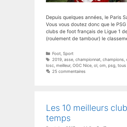
Depuis quelques années, le Paris Sa
Vous vous doutez donc que le PSG s
clubs de foot français de Ligue 1 d
(roulement de tambour) le classem
Catégories
Foot
,
Sport
Étiquettes
2019
,
asse
,
championnat
,
champions
,
losc
,
meilleur
,
OGC Nice
,
ol
,
om
,
psg
,
tous
25 commentaires
Les 10 meilleurs club
temps