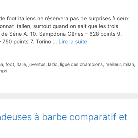
e foot italiens ne réservera pas de surprises à ceux
nnat italien, surtout quand on sait que les trois
s de Série A. 10. Sampdoria Gênes – 628 points 9.
– 750 points 7. Torino …
Lire la suite
na
,
foot
,
italie
,
juventus
,
lazio
,
ligue des champions
,
meilleur
,
milan
,
emps
ndeuses à barbe comparatif et