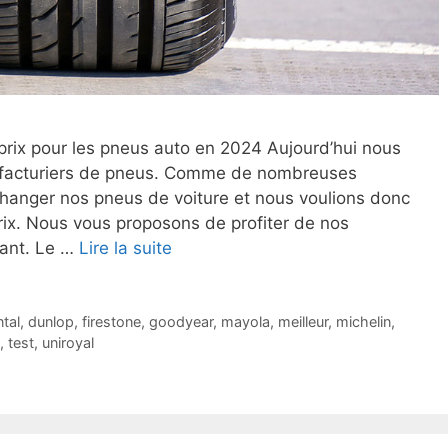
é/prix pour les pneus auto en 2024 Aujourd’hui nous
facturiers de pneus. Comme de nombreuses
hanger nos pneus de voiture et nous voulions donc
prix. Nous vous proposons de profiter de nos
vant. Le …
Lire la suite
tal
,
dunlop
,
firestone
,
goodyear
,
mayola
,
meilleur
,
michelin
,
,
test
,
uniroyal