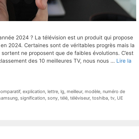
 année 2024 ? La télévision est un produit qui propose
n 2024. Certaines sont de véritables progrès mais la
sortent ne proposent que de faibles évolutions. C’est
 classement des 10 meilleures TV, nous nous …
Lire la
omparatif
,
explication
,
lettre
,
lg
,
meilleur
,
modèle
,
numéro de
samsung
,
signification
,
sony
,
télé
,
téléviseur
,
toshiba
,
tv
,
UE