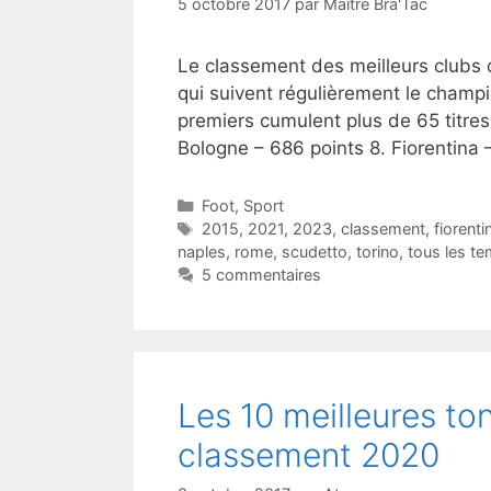
5 octobre 2017
par
Maître Bra'Tac
Le classement des meilleurs clubs d
qui suivent régulièrement le champio
premiers cumulent plus de 65 titre
Bologne – 686 points 8. Fiorentina 
Catégories
Foot
,
Sport
Étiquettes
2015
,
2021
,
2023
,
classement
,
fiorenti
naples
,
rome
,
scudetto
,
torino
,
tous les t
5 commentaires
Les 10 meilleures to
classement 2020