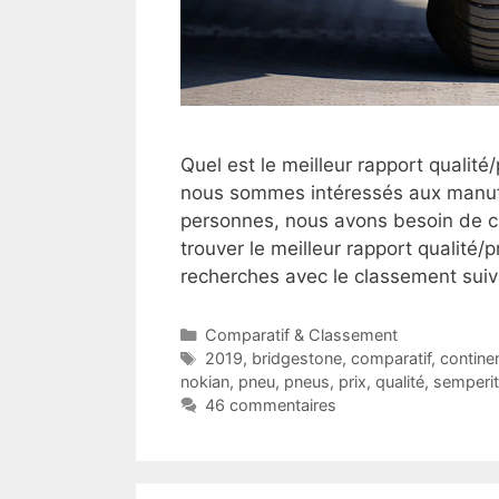
Quel est le meilleur rapport qualit
nous sommes intéressés aux manu
personnes, nous avons besoin de c
trouver le meilleur rapport qualité/
recherches avec le classement sui
Catégories
Comparatif & Classement
Étiquettes
2019
,
bridgestone
,
comparatif
,
continen
nokian
,
pneu
,
pneus
,
prix
,
qualité
,
semperit
46 commentaires