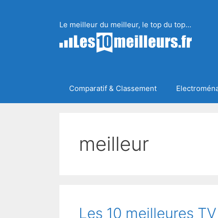
Aller
au
Le meilleur du meilleur, le top du top…
contenu
Comparatif & Classement
Electromén
meilleur
Les 10 meilleures TV 