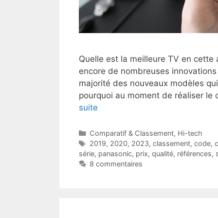
Quelle est la meilleure TV en cette
encore de nombreuses innovations e
majorité des nouveaux modèles qui 
pourquoi au moment de réaliser le
suite
Catégories
Comparatif & Classement
,
Hi-tech
Étiquettes
2019
,
2020
,
2023
,
classement
,
code
,
c
série
,
panasonic
,
prix
,
qualité
,
références
,
8 commentaires