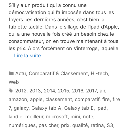
S’il y a un produit qui a connu une
démocratisation qui l’a imposée dans tous les
foyers ces dernières années, c’est bien la
tablette tactile. Dans le sillage de l’Ipad d’Apple,
qui a une nouvelle fois créé un besoin chez le
consommateur, on en trouve maintenant à tous
les prix. Alors forcément on s’interroge, laquelle
…
Lire la suite
Catégories
Actu
,
Comparatif & Classement
,
Hi-tech
,
Web
Étiquettes
2012
,
2013
,
2014
,
2015
,
2016
,
2017
,
air
,
amazon
,
apple
,
classement
,
comparatif
,
fire
,
fire
7
,
galaxy
,
Galaxy tab A
,
Galaxy tab E
,
ipad
,
kindle
,
meilleur
,
microsoft
,
mini
,
note
,
numériques
,
pas cher
,
prix
,
qualité
,
retina
,
S3
,