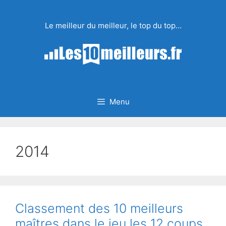
Aller
au
Le meilleur du meilleur, le top du top…
contenu
Menu
2014
Classement des 10 meilleurs
maîtres dans le jeu les 12 coups