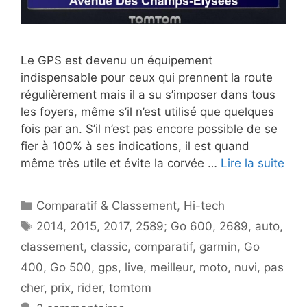
Le GPS est devenu un équipement
indispensable pour ceux qui prennent la route
régulièrement mais il a su s’imposer dans tous
les foyers, même s’il n’est utilisé que quelques
fois par an. S’il n’est pas encore possible de se
fier à 100% à ses indications, il est quand
même très utile et évite la corvée …
Lire la suite
Catégories
Comparatif & Classement
,
Hi-tech
Étiquettes
2014
,
2015
,
2017
,
2589; Go 600
,
2689
,
auto
,
classement
,
classic
,
comparatif
,
garmin
,
Go
400
,
Go 500
,
gps
,
live
,
meilleur
,
moto
,
nuvi
,
pas
cher
,
prix
,
rider
,
tomtom