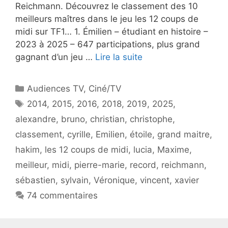
Reichmann. Découvrez le classement des 10
meilleurs maîtres dans le jeu les 12 coups de
midi sur TF1… 1. Émilien – étudiant en histoire –
2023 à 2025 – 647 participations, plus grand
gagnant d’un jeu …
Lire la suite
Catégories
Audiences TV
,
Ciné/TV
Étiquettes
2014
,
2015
,
2016
,
2018
,
2019
,
2025
,
alexandre
,
bruno
,
christian
,
christophe
,
classement
,
cyrille
,
Emilien
,
étoile
,
grand maitre
,
hakim
,
les 12 coups de midi
,
lucia
,
Maxime
,
meilleur
,
midi
,
pierre-marie
,
record
,
reichmann
,
sébastien
,
sylvain
,
Véronique
,
vincent
,
xavier
74 commentaires