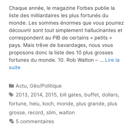
Chaque année, le magazine Forbes publie la
liste des milliardaires les plus fortunés du
monde. Les sommes énormes que vous pourrez
découvrir sont tout simplement hallucinantes et
correspondent au PIB de certains « petits »
pays. Mais trêve de bavardages, nous vous
proposons donc la liste des 10 plus grosses
fortunes du monde. 10. Rob Walton – …
Lire la
suite
Catégories
Actu
,
Géo/Politique
Étiquettes
2013
,
2014
,
2015
,
bill gates
,
buffet
,
dollars
,
fortune
,
helu
,
koch
,
monde
,
plus grande
,
plus
grosse
,
record
,
slim
,
walton
5 commentaires