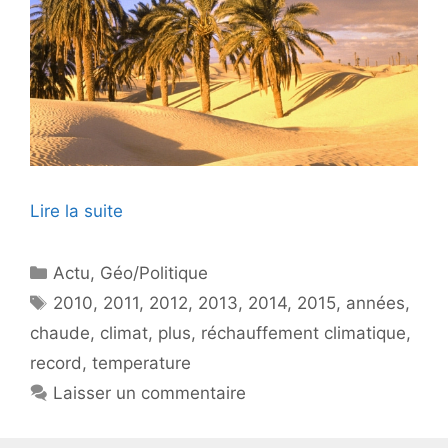
Lire la suite
Catégories
Actu
,
Géo/Politique
Étiquettes
2010
,
2011
,
2012
,
2013
,
2014
,
2015
,
années
,
chaude
,
climat
,
plus
,
réchauffement climatique
,
record
,
temperature
Laisser un commentaire