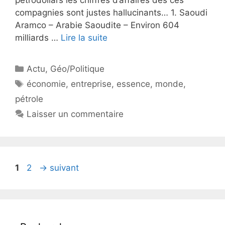
compagnies sont justes hallucinants… 1. Saoudi
Aramco – Arabie Saoudite – Environ 604
milliards …
Lire la suite
Catégories
Actu
,
Géo/Politique
Étiquettes
économie
,
entreprise
,
essence
,
monde
,
pétrole
Laisser un commentaire
Page
Page
1
2
→
suivant