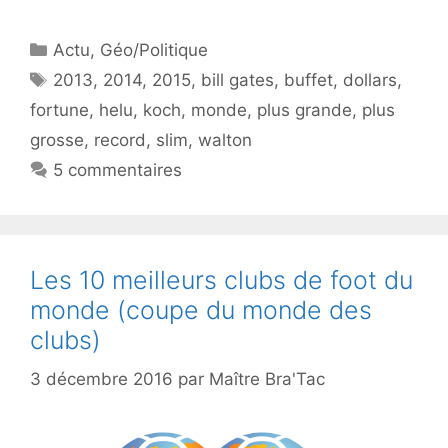
Catégories
Actu
,
Géo/Politique
Étiquettes
2013
,
2014
,
2015
,
bill gates
,
buffet
,
dollars
,
fortune
,
helu
,
koch
,
monde
,
plus grande
,
plus
grosse
,
record
,
slim
,
walton
5 commentaires
Les 10 meilleurs clubs de foot du
monde (coupe du monde des
clubs)
3 décembre 2016
par
Maître Bra'Tac