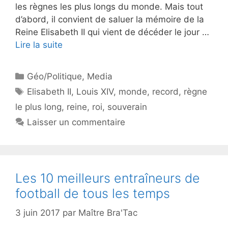
les règnes les plus longs du monde. Mais tout
d’abord, il convient de saluer la mémoire de la
Reine Elisabeth II qui vient de décéder le jour …
Lire la suite
Catégories
Géo/Politique
,
Media
Étiquettes
Elisabeth II
,
Louis XIV
,
monde
,
record
,
règne
le plus long
,
reine
,
roi
,
souverain
Laisser un commentaire
Les 10 meilleurs entraîneurs de
football de tous les temps
3 juin 2017
par
Maître Bra'Tac