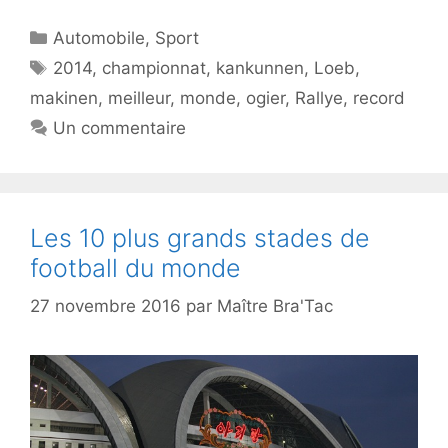
Catégories
Automobile
,
Sport
Étiquettes
2014
,
championnat
,
kankunnen
,
Loeb
,
makinen
,
meilleur
,
monde
,
ogier
,
Rallye
,
record
Un commentaire
Les 10 plus grands stades de
football du monde
27 novembre 2016
par
Maître Bra'Tac