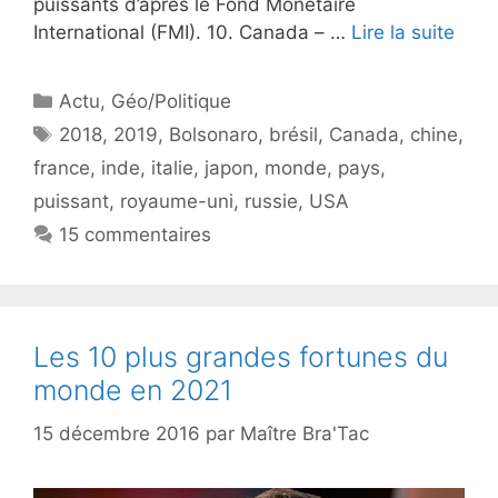
puissants d’après le Fond Monétaire
International (FMI). 10. Canada – …
Lire la suite
Catégories
Actu
,
Géo/Politique
Étiquettes
2018
,
2019
,
Bolsonaro
,
brésil
,
Canada
,
chine
,
france
,
inde
,
italie
,
japon
,
monde
,
pays
,
puissant
,
royaume-uni
,
russie
,
USA
15 commentaires
Les 10 plus grandes fortunes du
monde en 2021
15 décembre 2016
par
Maître Bra'Tac