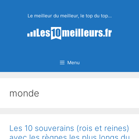
Aller
au
Le meilleur du meilleur, le top du top…
contenu
Menu
monde
Les 10 souverains (rois et reines)
avec les règnes les plus longs du