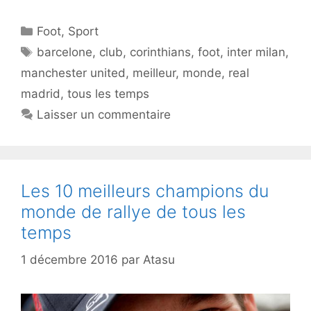
Catégories
Foot
,
Sport
Étiquettes
barcelone
,
club
,
corinthians
,
foot
,
inter milan
,
manchester united
,
meilleur
,
monde
,
real
madrid
,
tous les temps
Laisser un commentaire
Les 10 meilleurs champions du
monde de rallye de tous les
temps
1 décembre 2016
par
Atasu