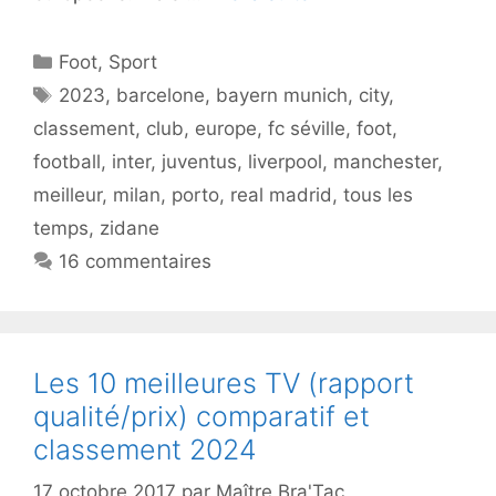
Catégories
Foot
,
Sport
Étiquettes
2023
,
barcelone
,
bayern munich
,
city
,
classement
,
club
,
europe
,
fc séville
,
foot
,
football
,
inter
,
juventus
,
liverpool
,
manchester
,
meilleur
,
milan
,
porto
,
real madrid
,
tous les
temps
,
zidane
16 commentaires
Les 10 meilleures TV (rapport
qualité/prix) comparatif et
classement 2024
17 octobre 2017
par
Maître Bra'Tac