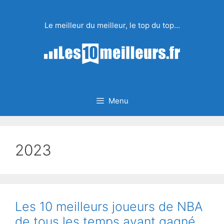
Aller
au
Le meilleur du meilleur, le top du top…
contenu
Menu
2023
Les 10 meilleurs joueurs de NBA
de tous les temps ayant gagné