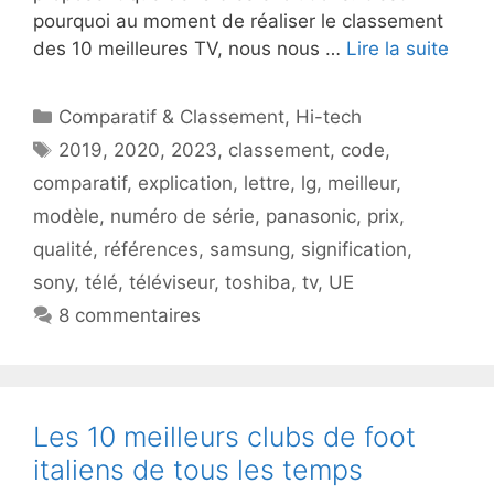
pourquoi au moment de réaliser le classement
des 10 meilleures TV, nous nous …
Lire la suite
Catégories
Comparatif & Classement
,
Hi-tech
Étiquettes
2019
,
2020
,
2023
,
classement
,
code
,
comparatif
,
explication
,
lettre
,
lg
,
meilleur
,
modèle
,
numéro de série
,
panasonic
,
prix
,
qualité
,
références
,
samsung
,
signification
,
sony
,
télé
,
téléviseur
,
toshiba
,
tv
,
UE
8 commentaires
Les 10 meilleurs clubs de foot
italiens de tous les temps