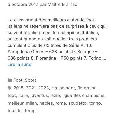
5 octobre 2017
par
Maître Bra'Tac
Le classement des meilleurs clubs de foot
italiens ne réservera pas de surprises à ceux qui
suivent régulièrement le championnat italien,
surtout quand on sait que les trois premiers
cumulent plus de 65 titres de Série A. 10.
Sampdoria Gênes – 628 points 9. Bologne –
686 points 8. Fiorentina – 750 points 7. Torino …
Lire la suite
Catégories
Foot
,
Sport
Étiquettes
2015
,
2021
,
2023
,
classement
,
fiorentina
,
foot
,
italie
,
juventus
,
lazio
,
ligue des champions
,
meilleur
,
milan
,
naples
,
rome
,
scudetto
,
torino
,
tous les temps