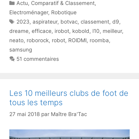
Catégories
Actu
,
Comparatif & Classement
,
Electroménager
,
Robotique
Étiquettes
2023
,
aspirateur
,
botvac
,
classement
,
d9
,
dreame
,
efficace
,
irobot
,
kobold
,
l10
,
meilleur
,
neato
,
roborock
,
robot
,
ROIDMI
,
roomba
,
samsung
51 commentaires
Les 10 meilleurs clubs de foot de
tous les temps
27 mai 2018
par
Maître Bra'Tac