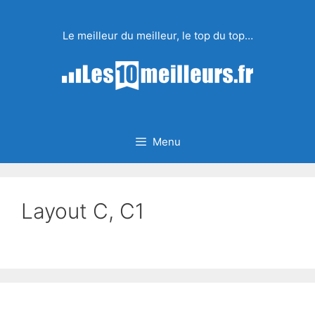
Aller
au
Le meilleur du meilleur, le top du top…
contenu
Menu
Layout C, C1