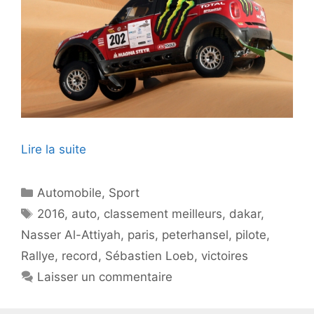
Lire la suite
Catégories
Automobile
,
Sport
Étiquettes
2016
,
auto
,
classement meilleurs
,
dakar
,
Nasser Al-Attiyah
,
paris
,
peterhansel
,
pilote
,
Rallye
,
record
,
Sébastien Loeb
,
victoires
Laisser un commentaire