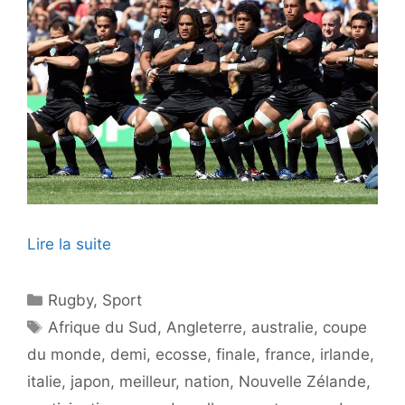
Lire la suite
Catégories
Rugby
,
Sport
Étiquettes
Afrique du Sud
,
Angleterre
,
australie
,
coupe
du monde
,
demi
,
ecosse
,
finale
,
france
,
irlande
,
italie
,
japon
,
meilleur
,
nation
,
Nouvelle Zélande
,