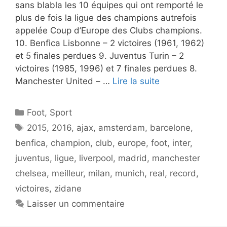
sans blabla les 10 équipes qui ont remporté le
plus de fois la ligue des champions autrefois
appelée Coup d’Europe des Clubs champions.
10. Benfica Lisbonne – 2 victoires (1961, 1962)
et 5 finales perdues 9. Juventus Turin – 2
victoires (1985, 1996) et 7 finales perdues 8.
Manchester United – …
Lire la suite
Catégories
Foot
,
Sport
Étiquettes
2015
,
2016
,
ajax
,
amsterdam
,
barcelone
,
benfica
,
champion
,
club
,
europe
,
foot
,
inter
,
juventus
,
ligue
,
liverpool
,
madrid
,
manchester
chelsea
,
meilleur
,
milan
,
munich
,
real
,
record
,
victoires
,
zidane
Laisser un commentaire