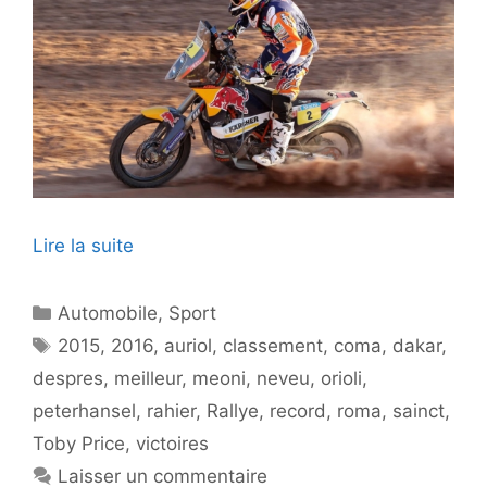
Lire la suite
Catégories
Automobile
,
Sport
Étiquettes
2015
,
2016
,
auriol
,
classement
,
coma
,
dakar
,
despres
,
meilleur
,
meoni
,
neveu
,
orioli
,
peterhansel
,
rahier
,
Rallye
,
record
,
roma
,
sainct
,
Toby Price
,
victoires
Laisser un commentaire