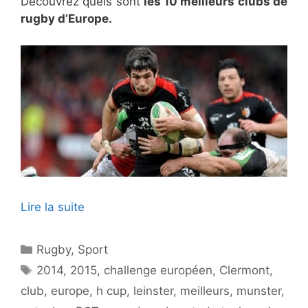
Découvrez quels sont
les 10 meilleurs clubs de
rugby d’Europe.
Lire la suite
Catégories
Rugby
,
Sport
Étiquettes
2014
,
2015
,
challenge européen
,
Clermont
,
club
,
europe
,
h cup
,
leinster
,
meilleurs
,
munster
,