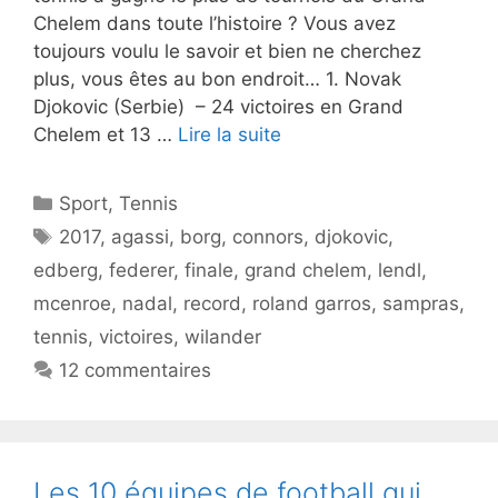
Chelem dans toute l’histoire ? Vous avez
toujours voulu le savoir et bien ne cherchez
plus, vous êtes au bon endroit… 1. Novak
Djokovic (Serbie) – 24 victoires en Grand
Chelem et 13 …
Lire la suite
Catégories
Sport
,
Tennis
Étiquettes
2017
,
agassi
,
borg
,
connors
,
djokovic
,
edberg
,
federer
,
finale
,
grand chelem
,
lendl
,
mcenroe
,
nadal
,
record
,
roland garros
,
sampras
,
tennis
,
victoires
,
wilander
12 commentaires
Les 10 équipes de football qui