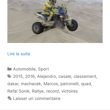
Lire la suite
Catégories
Automobile
,
Sport
Étiquettes
2015
,
2016
,
Alejandro
,
casale
,
classement
,
dakar
,
machacek
,
Marcos
,
patronelli
,
quad
,
Rafal Sonik
,
Rallye
,
record
,
victoires
Laisser un commentaire