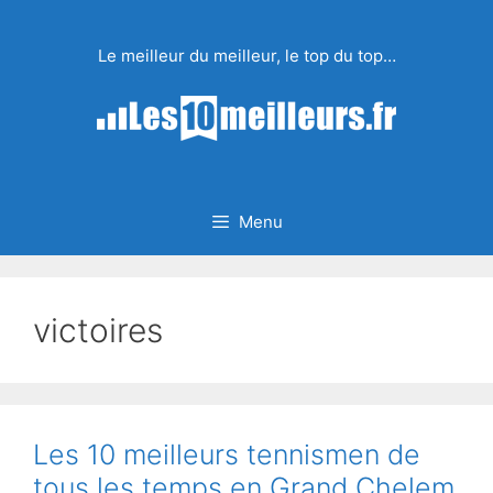
Aller
au
Le meilleur du meilleur, le top du top…
contenu
Menu
victoires
Les 10 meilleurs tennismen de
tous les temps en Grand Chelem