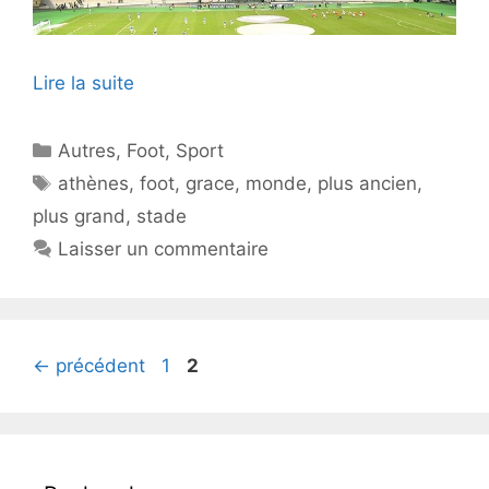
Lire la suite
Catégories
Autres
,
Foot
,
Sport
Étiquettes
athènes
,
foot
,
grace
,
monde
,
plus ancien
,
plus grand
,
stade
Laisser un commentaire
Page
Page
←
précédent
1
2