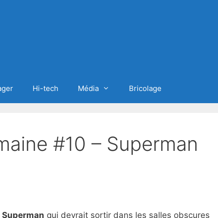
ager
Hi-tech
Média
Bricolage
maine #10 – Superman
u
Superman
qui devrait sortir dans les salles obscures