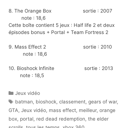
8. The Orange Box sortie : 2007
note : 18,6
Cette boîte contient 5 jeux : Half life 2 et deux
épisodes bonus + Portal + Team Fortress 2
9. Mass Effect 2 sortie : 2010
note : 18,6
10. Bioshock Infinite sortie : 2013
note : 18,5
Catégories
Jeux vidéo
Étiquettes
batman
,
bioshock
,
classement
,
gears of war
,
GTA
,
Jeux vidéo
,
mass effect
,
meilleur
,
orange
box
,
portal
,
red dead redemption
,
the elder
scrolls
,
tous les temps
,
xbox 360