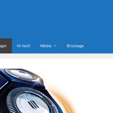
ager
Hi-tech
Média
Bricolage