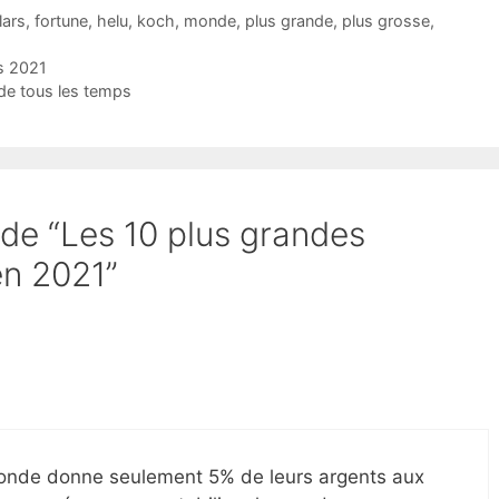
lars
,
fortune
,
helu
,
koch
,
monde
,
plus grande
,
plus grosse
,
s 2021
 de tous les temps
t de “Les 10 plus grandes
en 2021”
onde donne seulement 5% de leurs argents aux