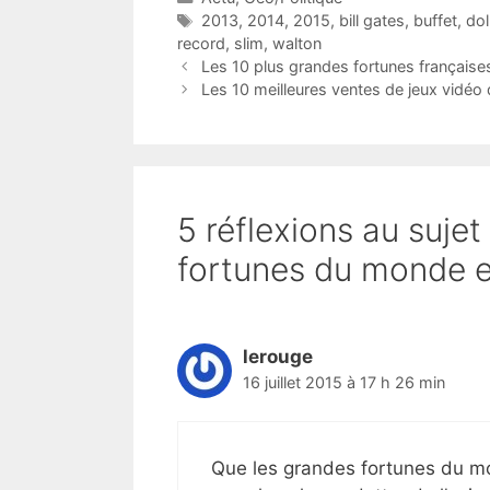
Étiquettes
2013
,
2014
,
2015
,
bill gates
,
buffet
,
dol
record
,
slim
,
walton
Les 10 plus grandes fortunes française
Les 10 meilleures ventes de jeux vidéo
5 réflexions au suje
fortunes du monde 
lerouge
16 juillet 2015 à 17 h 26 min
Que les grandes fortunes du m