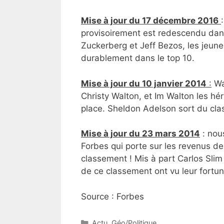
Mise à jour du 17 décembre 2016
provisoirement est redescendu da
Zuckerberg et Jeff Bezos, les jeunes
durablement dans le top 10.
Mise à jour du 10 janvier 2014
:
Wa
Christy Walton, et Im Walton les hé
place. Sheldon Adelson sort du cl
Mise à jour du 23 mars 2014
: nou
Forbes qui porte sur les revenus de
classement ! Mis à part Carlos Slim 
de ce classement ont vu leur fortu
Source : Forbes
Catégories
Actu
,
Géo/Politique