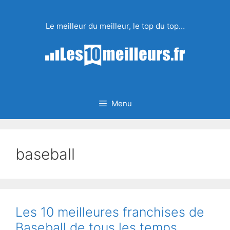
Aller
au
Le meilleur du meilleur, le top du top…
contenu
Menu
baseball
Les 10 meilleures franchises de
Baseball de tous les temps