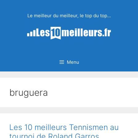
Aller
au
Le meilleur du meilleur, le top du top…
contenu
Menu
bruguera
Les 10 meilleurs Tennismen au
tournoi de Roland Garros