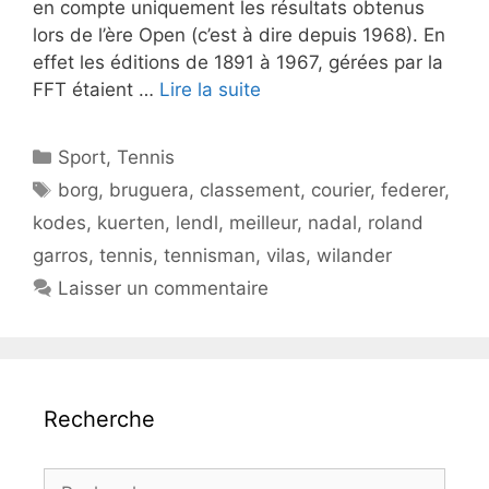
en compte uniquement les résultats obtenus
lors de l’ère Open (c’est à dire depuis 1968). En
effet les éditions de 1891 à 1967, gérées par la
FFT étaient …
Lire la suite
Catégories
Sport
,
Tennis
Étiquettes
borg
,
bruguera
,
classement
,
courier
,
federer
,
kodes
,
kuerten
,
lendl
,
meilleur
,
nadal
,
roland
garros
,
tennis
,
tennisman
,
vilas
,
wilander
Laisser un commentaire
Recherche
Rechercher :