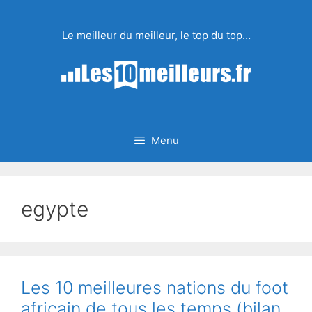
Aller
au
Le meilleur du meilleur, le top du top…
contenu
Menu
egypte
Les 10 meilleures nations du foot
africain de tous les temps (bilan