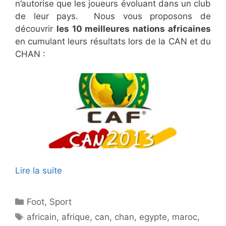
n’autorise que les joueurs évoluant dans un club
de leur pays. Nous vous proposons de
découvrir
les 10 meilleures nations africaines
en cumulant leurs résultats lors de la CAN et du
CHAN :
Lire la suite
Catégories
Foot
,
Sport
Étiquettes
africain
,
afrique
,
can
,
chan
,
egypte
,
maroc
,