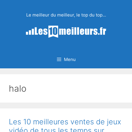
Aller
au
Le meilleur du meilleur, le top du top…
contenu
Menu
halo
Les 10 meilleures ventes de jeux
vidéo de tous les temps sur