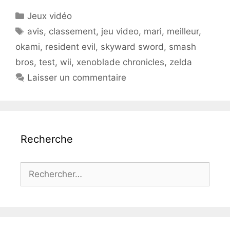
Catégories
Jeux vidéo
Étiquettes
avis
,
classement
,
jeu video
,
mari
,
meilleur
,
okami
,
resident evil
,
skyward sword
,
smash
bros
,
test
,
wii
,
xenoblade chronicles
,
zelda
Laisser un commentaire
Recherche
Rechercher :