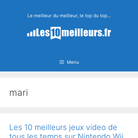
Aller
au
Le meilleur du meilleur, le top du top…
contenu
Menu
mari
Les 10 meilleurs jeux video de
tous les temps sur Nintendo Wii