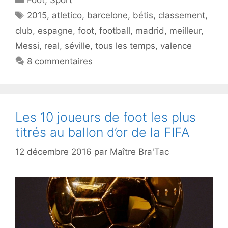
Étiquettes
2015
,
atletico
,
barcelone
,
bétis
,
classement
,
club
,
espagne
,
foot
,
football
,
madrid
,
meilleur
,
Messi
,
real
,
séville
,
tous les temps
,
valence
8 commentaires
Les 10 joueurs de foot les plus
titrés au ballon d’or de la FIFA
12 décembre 2016
par
Maître Bra'Tac