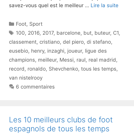
savez-vous quel est le meilleur …
Lire la suite
Catégories
Foot
,
Sport
Étiquettes
100
,
2016
,
2017
,
barcelone
,
but
,
buteur
,
C1
,
classement
,
cristiano
,
del piero
,
di stefano
,
eusebio
,
henry
,
inzaghi
,
joueur
,
ligue des
champions
,
meilleur
,
Messi
,
raul
,
real madrid
,
record
,
ronaldo
,
Shevchenko
,
tous les temps
,
van nistelrooy
6 commentaires
Les 10 meilleurs clubs de foot
espagnols de tous les temps