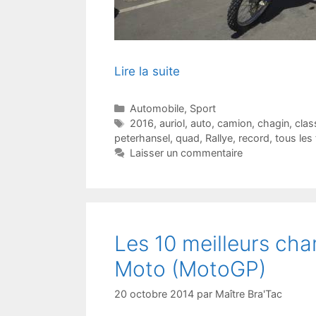
Lire la suite
Catégories
Automobile
,
Sport
Étiquettes
2016
,
auriol
,
auto
,
camion
,
chagin
,
cla
peterhansel
,
quad
,
Rallye
,
record
,
tous les
Laisser un commentaire
Les 10 meilleurs ch
Moto (MotoGP)
20 octobre 2014
par
Maître Bra'Tac