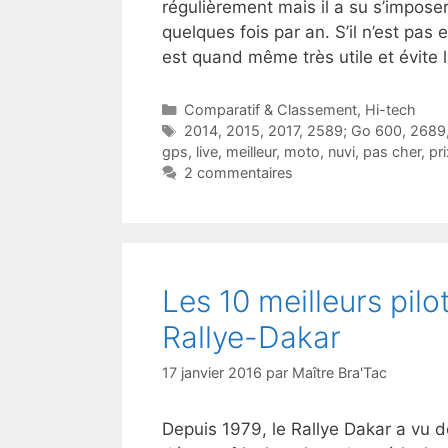
régulièrement mais il a su s’imposer
quelques fois par an. S’il n’est pas 
est quand même très utile et évite
Catégories
Comparatif & Classement
,
Hi-tech
Étiquettes
2014
,
2015
,
2017
,
2589; Go 600
,
2689
gps
,
live
,
meilleur
,
moto
,
nuvi
,
pas cher
,
pri
2 commentaires
Les 10 meilleurs pilo
Rallye-Dakar
17 janvier 2016
par
Maître Bra'Tac
Depuis 1979, le Rallye Dakar a vu d