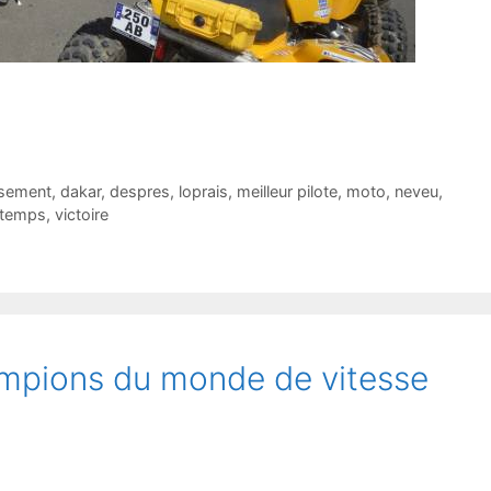
ssement
,
dakar
,
despres
,
loprais
,
meilleur pilote
,
moto
,
neveu
,
 temps
,
victoire
ampions du monde de vitesse