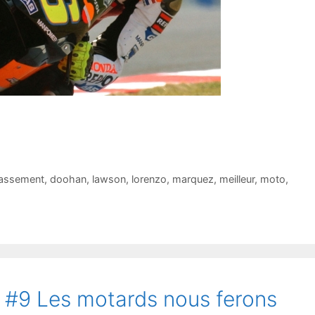
lassement
,
doohan
,
lawson
,
lorenzo
,
marquez
,
meilleur
,
moto
,
 #9 Les motards nous ferons