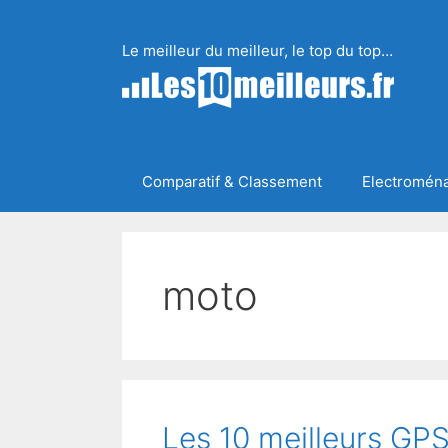
Aller
au
Le meilleur du meilleur, le top du top…
contenu
Comparatif & Classement
Electromén
moto
Les 10 meilleurs GP