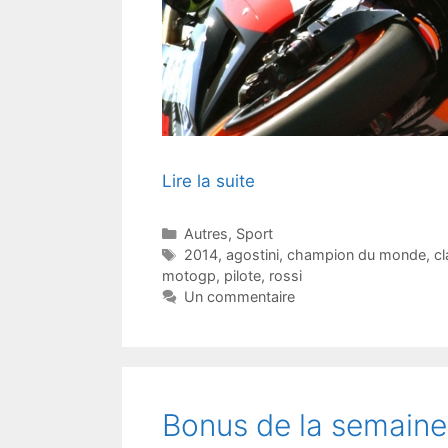
Lire la suite
Catégories
Autres
,
Sport
Étiquettes
2014
,
agostini
,
champion du monde
,
c
motogp
,
pilote
,
rossi
Un commentaire
Bonus de la semaine