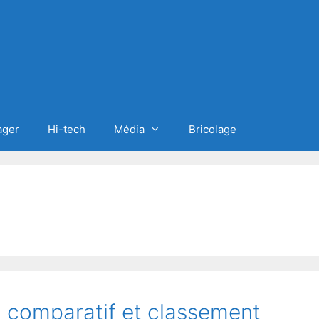
ager
Hi-tech
Média
Bricolage
S comparatif et classement