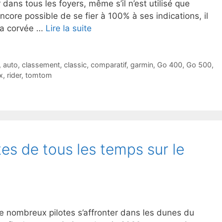
 dans tous les foyers, même s’il n’est utilisé que
encore possible de se fier à 100% à ses indications, il
 la corvée …
Lire la suite
,
auto
,
classement
,
classic
,
comparatif
,
garmin
,
Go 400
,
Go 500
,
x
,
rider
,
tomtom
tes de tous les temps sur le
e nombreux pilotes s’affronter dans les dunes du