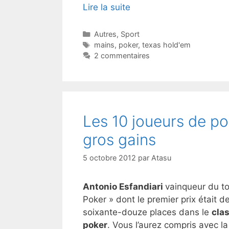
Lire la suite
Catégories
Autres
,
Sport
Étiquettes
mains
,
poker
,
texas hold'em
2 commentaires
Les 10 joueurs de po
gros gains
5 octobre 2012
par
Atasu
Antonio Esfandiari
vainqueur du to
Poker » dont le premier prix était d
soixante-douze places dans le
cla
poker
. Vous l’aurez compris avec l