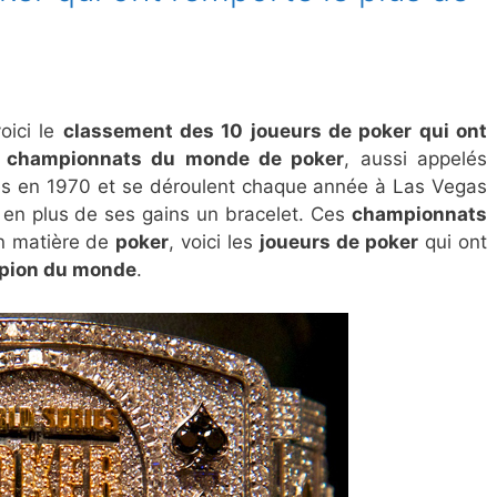
oici le
classement des 10 joueurs de poker qui ont
s
championnats du monde de poker
, aussi appelés
es en 1970 et se déroulent chaque année à Las Vegas
en plus de ses gains un bracelet. Ces
championnats
n matière de
poker
, voici les
joueurs de poker
qui ont
mpion du monde
.