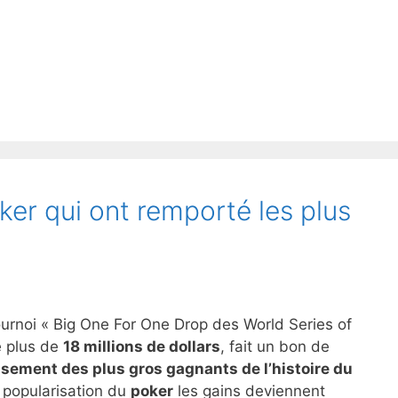
ker qui ont remporté les plus
urnoi « Big One For One Drop des World Series of
e plus de
18 millions de dollars
, fait un bon de
ssement des plus gros gagnants de l’histoire du
a popularisation du
poker
les gains deviennent