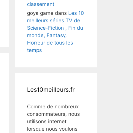
classement
goya game
dans
Les 10
meilleurs séries TV de
Science-Fiction , Fin du
monde, Fantasy,
Horreur de tous les
temps
Les10meilleurs.fr
Comme de nombreux
consommateurs, nous
utilisons internet
lorsque nous voulons