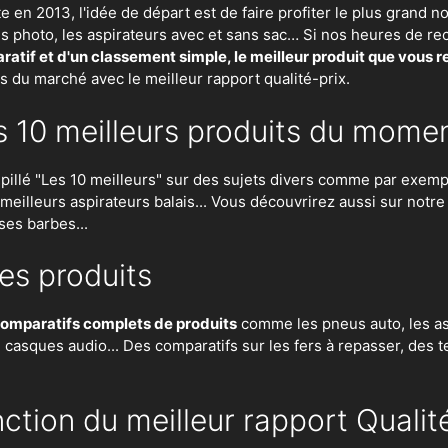
te en 2013, l'idée de départ est de faire profiter le plus gran
eils photo, les aspirateurs avec et sans sac… Si nos heures de
atif et d'un classement simple, le meilleur produit que vous 
ts du marché avec le meilleur rapport qualité-prix.
s 10 meilleurs produits du mome
lé "Les 10 meilleurs" sur des sujets divers comme par exempl
es meilleurs aspirateurs balais... Vous découvrirez aussi sur notr
ses barbes...
es produits
omparatifs complets de produits
comme les pneus auto, les asp
n, casques audio... Des comparatifs sur les fers à repasser, des
t
tion du meilleur rapport Qualité