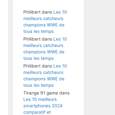
Philibert
dans
Les 10
meilleurs catcheurs
champions WWE de
tous les temps
Philibert
dans
Les 10
meilleurs catcheurs
champions WWE de
tous les temps
Philibert
dans
Les 10
meilleurs catcheurs
champions WWE de
tous les temps
Tiranga 91 game
dans
Les 10 meilleurs
smartphones 2024
comparatif et