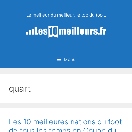
Aller
au
Le meilleur du meilleur, le top du top…
contenu
Menu
quart
Les 10 meilleures nations du foot
de tous les temps en Coupe du