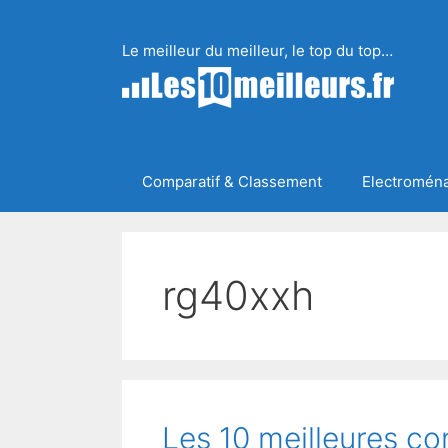
Aller
au
Le meilleur du meilleur, le top du top…
contenu
Comparatif & Classement
Electromén
rg40xxh
Les 10 meilleures co