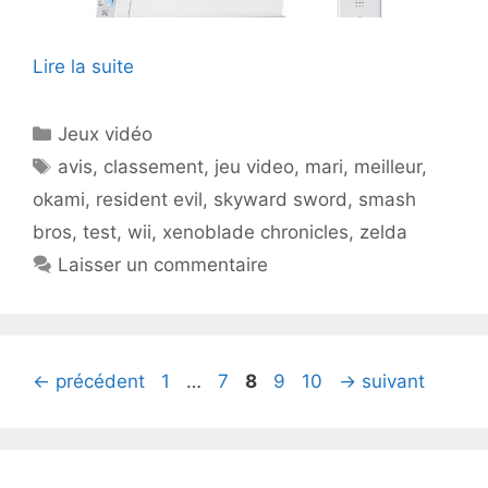
Lire la suite
Catégories
Jeux vidéo
Étiquettes
avis
,
classement
,
jeu video
,
mari
,
meilleur
,
okami
,
resident evil
,
skyward sword
,
smash
bros
,
test
,
wii
,
xenoblade chronicles
,
zelda
Laisser un commentaire
Page
Page
Page
Page
Page
←
précédent
1
…
7
8
9
10
→
suivant