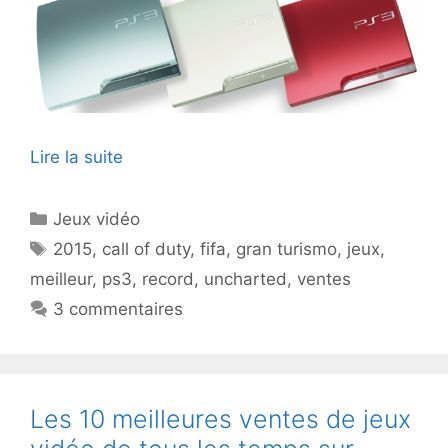
Lire la suite
Catégories
Jeux vidéo
Étiquettes
2015
,
call of duty
,
fifa
,
gran turismo
,
jeux
,
meilleur
,
ps3
,
record
,
uncharted
,
ventes
3 commentaires
Les 10 meilleures ventes de jeux