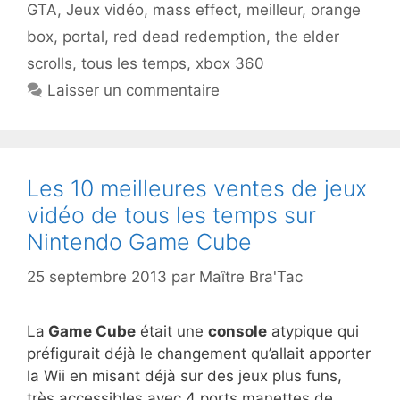
GTA
,
Jeux vidéo
,
mass effect
,
meilleur
,
orange
box
,
portal
,
red dead redemption
,
the elder
scrolls
,
tous les temps
,
xbox 360
Laisser un commentaire
Les 10 meilleures ventes de jeux
vidéo de tous les temps sur
Nintendo Game Cube
25 septembre 2013
par
Maître Bra'Tac
La
Game Cube
était une
console
atypique qui
préfigurait déjà le changement qu’allait apporter
la Wii en misant déjà sur des jeux plus funs,
très accessibles avec 4 ports manettes de