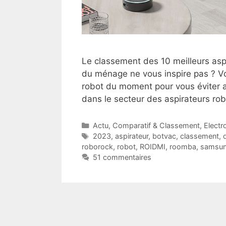
Le classement des 10 meilleurs aspi
du ménage ne vous inspire pas ? Vo
robot du moment pour vous éviter 
dans le secteur des aspirateurs rob
Catégories
Actu
,
Comparatif & Classement
,
Elect
Étiquettes
2023
,
aspirateur
,
botvac
,
classement
,
roborock
,
robot
,
ROIDMI
,
roomba
,
samsu
51 commentaires