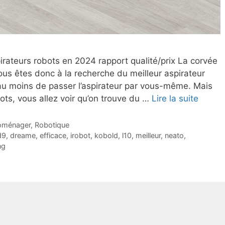
rateurs robots en 2024 rapport qualité/prix La corvée
us êtes donc à la recherche du meilleur aspirateur
au moins de passer l’aspirateur par vous-même. Mais
ots, vous allez voir qu’on trouve du …
Lire la suite
roménager
,
Robotique
d9
,
dreame
,
efficace
,
irobot
,
kobold
,
l10
,
meilleur
,
neato
,
ng