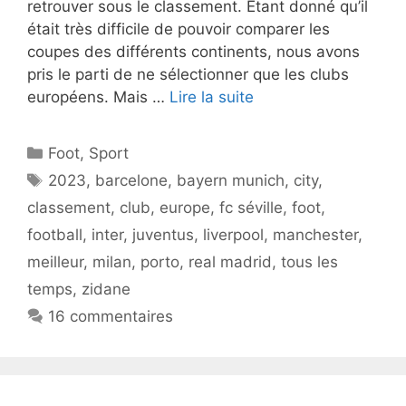
retrouver sous le classement. Étant donné qu’il
était très difficile de pouvoir comparer les
coupes des différents continents, nous avons
pris le parti de ne sélectionner que les clubs
européens. Mais …
Lire la suite
Catégories
Foot
,
Sport
Étiquettes
2023
,
barcelone
,
bayern munich
,
city
,
classement
,
club
,
europe
,
fc séville
,
foot
,
football
,
inter
,
juventus
,
liverpool
,
manchester
,
meilleur
,
milan
,
porto
,
real madrid
,
tous les
temps
,
zidane
16 commentaires