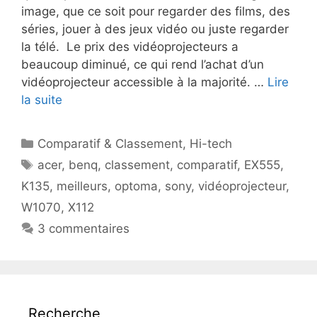
image, que ce soit pour regarder des films, des
séries, jouer à des jeux vidéo ou juste regarder
la télé. Le prix des vidéoprojecteurs a
beaucoup diminué, ce qui rend l’achat d’un
vidéoprojecteur accessible à la majorité. …
Lire
la suite
Catégories
Comparatif & Classement
,
Hi-tech
Étiquettes
acer
,
benq
,
classement
,
comparatif
,
EX555
,
K135
,
meilleurs
,
optoma
,
sony
,
vidéoprojecteur
,
W1070
,
X112
3 commentaires
Recherche