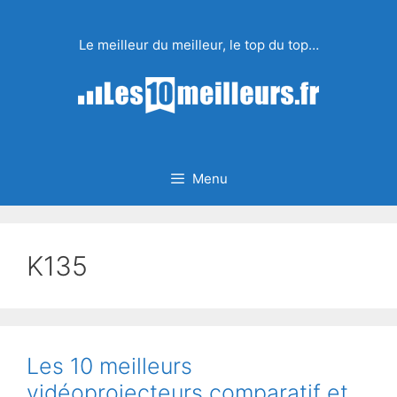
Aller
au
Le meilleur du meilleur, le top du top…
contenu
Menu
K135
Les 10 meilleurs
vidéoprojecteurs comparatif et