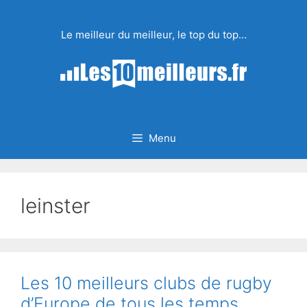
Aller
au
Le meilleur du meilleur, le top du top…
contenu
Menu
leinster
Les 10 meilleurs clubs de rugby
d’Europe de tous les temps