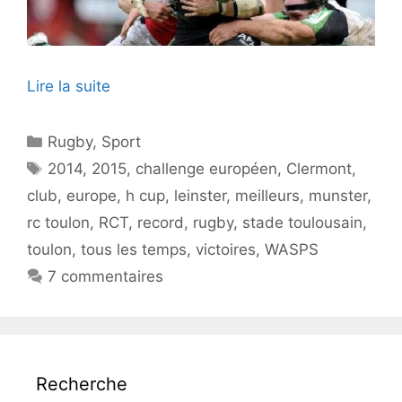
Lire la suite
Catégories
Rugby
,
Sport
Étiquettes
2014
,
2015
,
challenge européen
,
Clermont
,
club
,
europe
,
h cup
,
leinster
,
meilleurs
,
munster
,
rc toulon
,
RCT
,
record
,
rugby
,
stade toulousain
,
toulon
,
tous les temps
,
victoires
,
WASPS
7 commentaires
Recherche