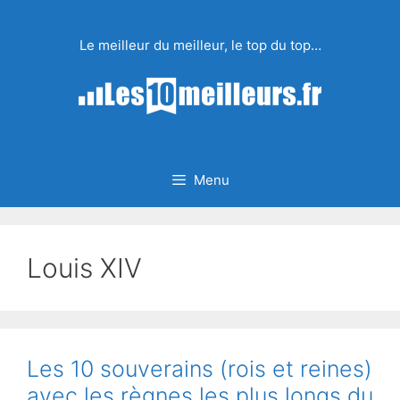
Aller
au
Le meilleur du meilleur, le top du top…
contenu
Menu
Louis XIV
Les 10 souverains (rois et reines)
avec les règnes les plus longs du