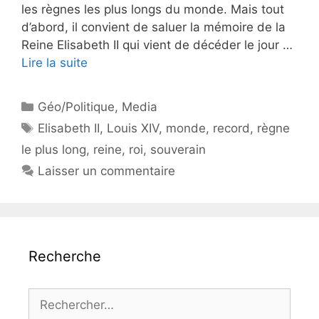
les règnes les plus longs du monde. Mais tout
d’abord, il convient de saluer la mémoire de la
Reine Elisabeth II qui vient de décéder le jour …
Lire la suite
Catégories
Géo/Politique
,
Media
Étiquettes
Elisabeth II
,
Louis XIV
,
monde
,
record
,
règne
le plus long
,
reine
,
roi
,
souverain
Laisser un commentaire
Recherche
Rechercher :