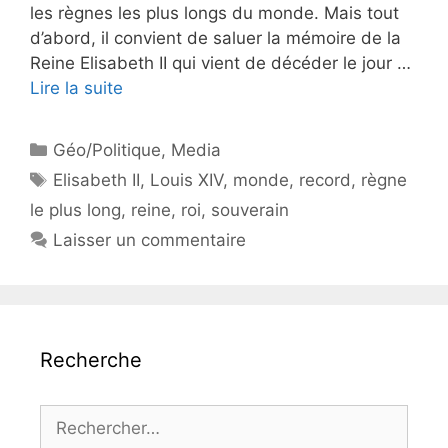
les règnes les plus longs du monde. Mais tout
d’abord, il convient de saluer la mémoire de la
Reine Elisabeth II qui vient de décéder le jour …
Lire la suite
Catégories
Géo/Politique
,
Media
Étiquettes
Elisabeth II
,
Louis XIV
,
monde
,
record
,
règne
le plus long
,
reine
,
roi
,
souverain
Laisser un commentaire
Recherche
Rechercher :