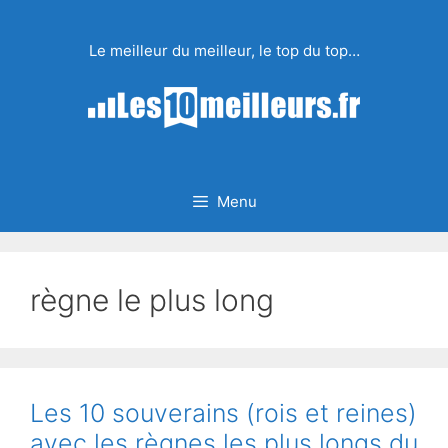
Aller
au
Le meilleur du meilleur, le top du top…
contenu
Menu
règne le plus long
Les 10 souverains (rois et reines)
avec les règnes les plus longs du